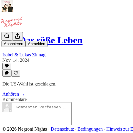
#75 Das süße Leben
Abonnieren
Anmelden
Isabel & Lukas Zinnagl
Nov. 14, 2024
Die US-Wahl ist geschlagen.
Anhören →
Kommentare
© 2026 Negroni Nights
·
Datenschutz
∙
Bedingungen
∙
Hinweis zur E