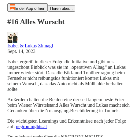
In der App öffnen
Hören über...
#16 Alles Wurscht
Isabel & Lukas Zinnagl
Sept. 14, 2023
Isabel ergreift in dieser Folge die Initiative und gibt uns
ungeschönt Einblick was sie im „operativen Alltag“ an Lukas
immer wieder stört. Dass die Bild- und Tonübertragung beim
Fernseher nicht reibungslos funktioniert kontert Lukas mit
seinem Wunsch, dass das Auto nicht als Müllhalde herhalten
sollte.
Außerdem hatten die Beiden eine der seit langem beste Feier
beim Wiener Würstelstand Alles Wurscht und Lukas macht sich
Gedanken über die Notausgang-Beschilderung in Tunnels.
Die wichtigsten Learnings und Erkenntnisse nach jeder Folge
auf:
negroninights.at
Du möchtest mehr über die NEGRONI NIGHTS