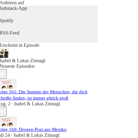
Prinzipen und Modellen, die unsere Welt & Zeit
Anhören auf
prägen und lassen ihren Gedanken freien Lauf.
Substack-App
Auch Alltagsgeschichten haben ihren Platz: Ob
Pokémon Deals, ihr Kofferstangen Dilemma, oder
Spotify
ihre hollywoodreife Kennenlern-Story, im Hause
Zinnagl und somit in diesem Podcast, wird es
RSS-Feed
jedenfalls nicht so schnell langweilig.
Erscheint in Episode
Als stille:r Zuhörer:in der beiden findet man sich
oft selbst in der einen oder anderen Diskussion
wieder. Ein Podcast, der nicht nur unterhält,
Isabel & Lukas Zinnagl
sondern zum Schmunzeln und Nachdenken
Neueste Episoden
anregt.
olge 161: Die Summe der Menschen, die dich
cheiße finden, ist immer gleich groß
ug. 2
Isabel & Lukas Zinnagl
•
olge 160: Drogen-Post aus Mexiko
uli 24
Isabel & Lukas Zinnagl
•