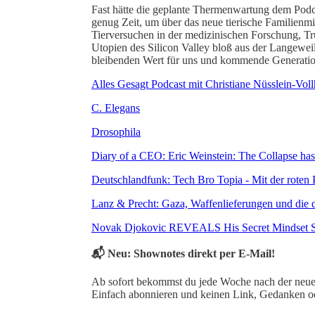
Fast hätte die geplante Thermenwartung dem Podca
genug Zeit, um über das neue tierische Familienm
Tierversuchen in der medizinischen Forschung, Tr
Utopien des Silicon Valley bloß aus der Langeweil
bleibenden Wert für uns und kommende Generati
Alles Gesagt Podcast mit Christiane Nüsslein-Voll
C. Elegans
Drosophila
Diary of a CEO: Eric Weinstein: The Collapse has 
Deutschlandfunk: Tech Bro Topia - Mit der roten 
Lanz & Precht: Gaza, Waffenlieferungen und die d
Novak Djokovic REVEALS His Secret Mindset S
📬 Neu: Shownotes direkt per E-Mail!
Ab sofort bekommst du jede Woche nach der neuen
Einfach abonnieren und keinen Link, Gedanken od