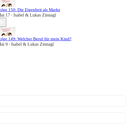
olge 150: Die Eigenheit als Marke
ai 17
Isabel & Lukas Zinnagl
•
olge 149: Welcher Beruf für mein Kind?
ai 9
Isabel & Lukas Zinnagl
•