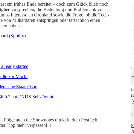
st ein frühes Ende bereitet – doch zum Glück blieb noch
itglied zu sprechen, die Bedeutung und Problematik von
umps Interesse an Grönland sowie die Frage, ob die Tech-
e von Milliardären entspringen oder tatsächlich einen
onen haben.
hard (Spotify)
already started
Pille zur Macht
eutsche Staatsräson
F
s
hift That ENDS Self-Doubt
A
 Folge auch die Shownotes direkt in dein Postfach!
er Tipp mehr verpassen! :)
F
J