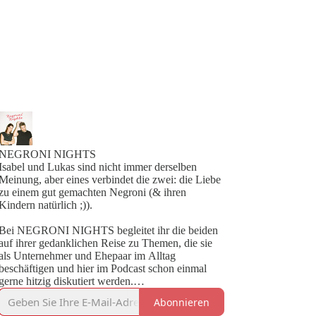
NEGRONI NIGHTS
Isabel und Lukas sind nicht immer derselben
Meinung, aber eines verbindet die zwei: die Liebe
zu einem gut gemachten Negroni (& ihren
Kindern natürlich ;)).
Bei NEGRONI NIGHTS begleitet ihr die beiden
auf ihrer gedanklichen Reise zu Themen, die sie
als Unternehmer und Ehepaar im Alltag
beschäftigen und hier im Podcast schon einmal
gerne hitzig diskutiert werden.
Abonnieren
Die beiden (Wahl)-Wiener teilen ihre Ansichten zu