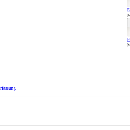
F
M
F
M
rfassung